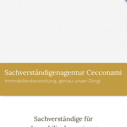
HOME
ÜBER UNS
LEISTUNGEN
Sachverständigenagentur Cecconami
VERKEHRSWERTGUTACHTEN
Immobilienbewertung, genau unser Ding!
KURZGUTACHTEN
BELEIHUNGSWERTGUTACHTEN
PLAUSIBILISIERUNG VON GUTACHTEN
KAUF- UND INVESTMENTBERATUNG
Sachverständige für
ANFRAGE STELLEN